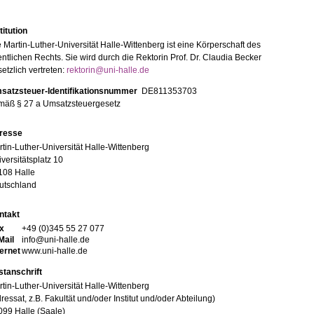
titution
 Martin-Luther-Universität Halle-Wittenberg ist eine Körperschaft des
entlichen Rechts. Sie wird durch die Rektorin Prof. Dr. Claudia Becker
etzlich vertreten:
rektorin@uni-halle.de
satzsteuer-Identifikationsnummer
DE811353703
mäß § 27 a Umsatzsteuergesetz
resse
tin-Luther-Universität Halle-Wittenberg
versitätsplatz 10
108 Halle
utschland
ntakt
x
+49 (0)345 55 27 077
Mail
info@uni-halle.de
ternet
www.uni-halle.de
stanschrift
tin-Luther-Universität Halle-Wittenberg
ressat, z.B. Fakultät und/oder Institut und/oder Abteilung)
099 Halle (Saale)