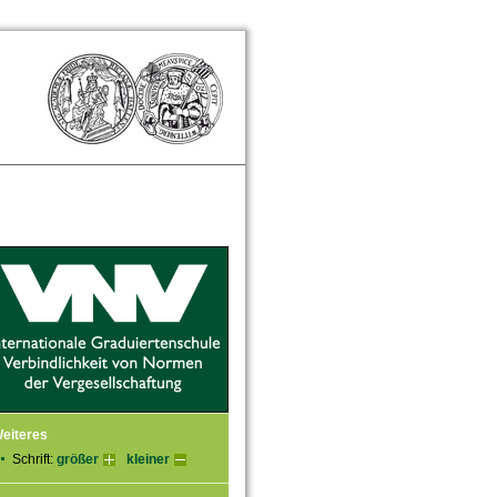
eiteres
Schrift:
größer
kleiner