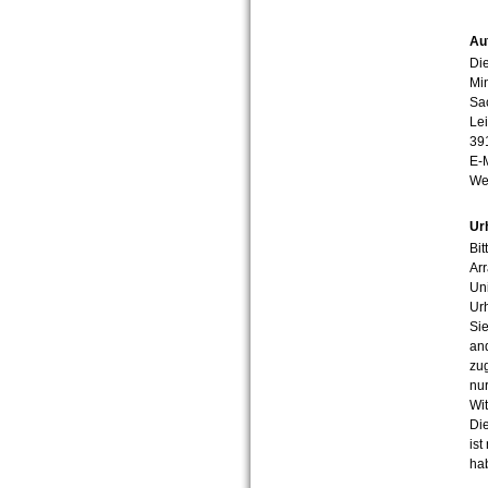
Au
Die
Min
Sa
Lei
39
E-
We
Ur
Bit
Arr
Uni
Urh
Sie
an
zug
nur
Wit
Die
ist
ha