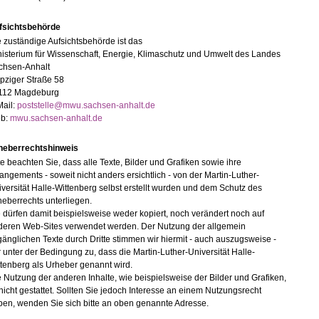
fsichtsbehörde
 zuständige Aufsichtsbehörde ist das
isterium für Wissenschaft, Energie, Klimaschutz und Umwelt des Landes
chsen-Anhalt
pziger Straße 58
112 Magdeburg
Mail:
poststelle@mwu.sachsen-anhalt.de
b:
mwu.sachsen-anhalt.de
heberrechtshinweis
te beachten Sie, dass alle Texte, Bilder und Grafiken sowie ihre
angements - soweit nicht anders ersichtlich - von der Martin-Luther-
versität Halle-Wittenberg selbst erstellt wurden und dem Schutz des
eberrechts unterliegen.
 dürfen damit beispielsweise weder kopiert, noch verändert noch auf
deren Web-Sites verwendet werden. Der Nutzung der allgemein
änglichen Texte durch Dritte stimmen wir hiermit - auch auszugsweise -
 unter der Bedingung zu, dass die Martin-Luther-Universität Halle-
tenberg als Urheber genannt wird.
 Nutzung der anderen Inhalte, wie beispielsweise der Bilder und Grafiken,
 nicht gestattet. Sollten Sie jedoch Interesse an einem Nutzungsrecht
ben, wenden Sie sich bitte an oben genannte Adresse.