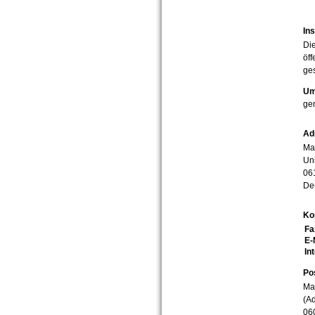
Ins
Die
öff
ges
Um
ge
Ad
Mar
Uni
06
De
Ko
Fa
E-
In
Po
Mar
(Ad
06