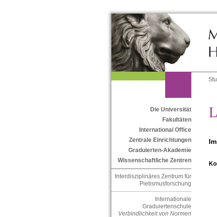
St
L
Die Universität
Fakultäten
International Office
Zentrale Einrichtungen
Im
Graduierten-Akademie
Wissenschaftliche Zentren
Ko
Interdisziplinäres Zentrum für
Pietismusforschung
Internationale
Graduiertenschule
Verbindlichkeit von Normen